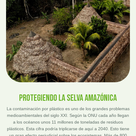
PROTEGIENDO LA SELVA AMAZÓNICA
La contaminación por plástico es uno de los grandes problemas
medioambientales del siglo XXI. Según la ONU cada año llegan
a los océanos unos 11 millones de toneladas de residuos
plásticos. Esta cifra podría triplicarse de aquí a 2040. Esto tiene
un gran efecto perjudicial sobre los ecosistemas. Más de 800